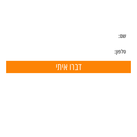
ליצירת קשר
השאר פרטים ונחזור אליך בהקדם
דברו איתי
תפריט ניווט
דף הבית
השכרת ציוד
הכנת מצגות
הפעלות ליום הולדת