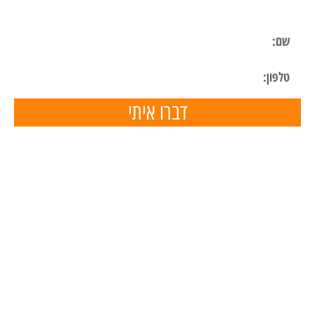
השאר פרטים ונחזור אליך בהקדם
דברו איתי
תפריט ניווט
דף הבית
השכרת ציוד
הכנת מצגות
הפעלות ליום הולדת
הפעלות לימי הולדת בבית
מאמרים