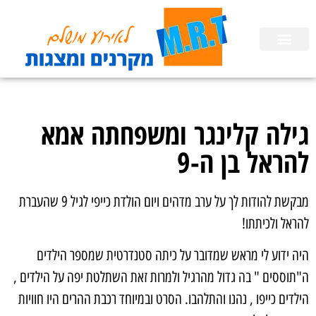
השכרת ציוד
הפעלות לימי הולדת בבית
הכנת מצגות
גילה קלינגר ומשפחתה אמא
להראל בן ה-9
מבקשת להודות לך על ערב מדהים ויום הולדת כייפי לגיל 9 שהעברת
להראל ולכיתתו!
היה ידוע לי מראש שמדובר על כיתה סטנדרטית שמספר הילדים
ה"תוססים " בה גדול מהרגיל ולמרות זאת השתלטת יפה על הילדים ,
הילדים כייפו , נהנו והתלהבו. הסרט ובמיוחד רכבת ההרים היו חוויות