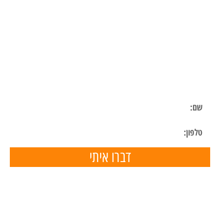
ליצירת קשר
השאר פרטים ונחזור אליך בהקדם
דברו איתי
תפריט ניווט