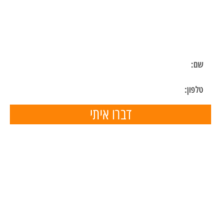
ליצירת קשר
השאר פרטים ונחזור אליך בהקדם
דברו איתי
תפריט ניווט
דף הבית
השכרת ציוד
הכנת מצגות