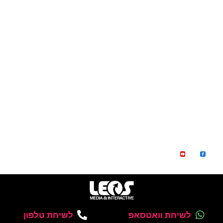
יום הולדת 8
יום הולדת 9
יום הולדת 10
שמרו על קשר
050-8546680
eliko6788@gmail.com
חיל החימוש 15, ראשון לציון
לשיחת וואטסאפ
לשיחת טלפון