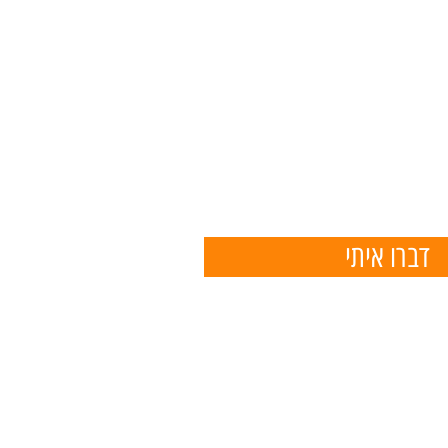
דברו איתי
050
eliko6788@g