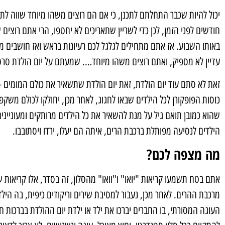
יכול להיות שכבר התחלתם לתכנן, כי אם הם רוצים משהו מיוחד שווה לתכ
חודשים לפני הזמן, לכן כדי לשריין שתאריכים לא יחטפו, הרי אתם רוצים 
באותו השבוע. אז אתם מתחילים לגלגל לכם רעיונות בראש ואז חושבים מת
עדיין לא מספיק, ואתם רוצים משהו מיוחד…. שמעתם על יום הולדת סר
זאת לא סתם עוד יום הולדת, זאת יום הולדת שתשאיר את כולם המומים –
כוסות הפופקורן לכל הילדים שבאו לחגוג, לאחר מכן, יחולקו לכולם משקפ
שהוא כמובן תואם גיל על מנת להשאיר את כל הילדים מרותקים ומעוניינ
הילדים לנסיעה מפותלת ברכבת הרים, איתה הם יעלו, ירדו ויסתובבו.
מה מצפה לכם?
אתם בטח תשמעו קריאות "יואו" ו"וואו" מהסלון, זה בסדר, אלו קריאות
מרכבת ההרים. לאחר מכן, נעבור למסיבת שירים וריקודים כיפית, בה הילדים
העוגה המסורתי, בו החברים יברכו את ילד או ילדת יום ההולדת בברכות חמ