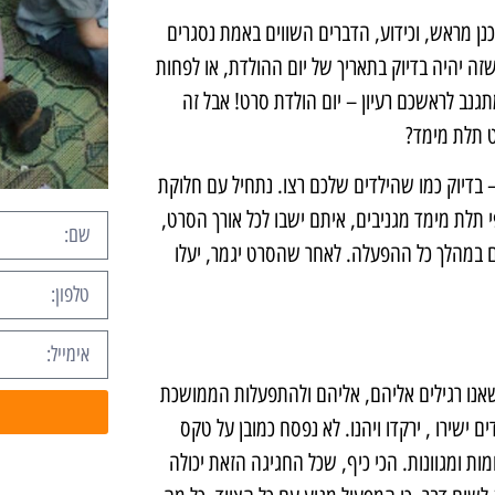
נן מראש, וכידוע, הדברים השווים באמת נסגרים
שזה יהיה בדיוק בתאריך של יום ההולדת, או לפחות
גנב לראשכם רעיון – יום הולדת סרט! אבל זה
ט תלת מימד?
 בדיוק כמו שהילדים שלכם רצו. נתחיל עם חלוקת
י תלת מימד מגניבים, איתם ישבו לכל אורך הסרט,
ים במהלך כל ההפעלה. לאחר שהסרט יגמר, יעלו
 שאנו רגילים אליהם, אליהם ולהתפעלות הממושכת
 ישירו , ירקדו ויהנו. לא נפסח כמובן על טקס
ות ומגוונות. הכי כיף, שכל החגיגה הזאת יכולה