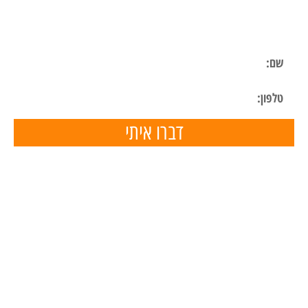
השאר פרטים ונחזור אליך בהקדם
דברו איתי
תפריט ניווט
דף הבית
השכרת ציוד
הכנת מצגות
הפעלות ליום הולדת
הפעלות לימי הולדת בבית