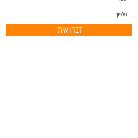
דברו איתי
תפריט ניווט
דף הבית
השכרת ציוד
הכנת מצגות
הפעלות ליום הולדת
הפעלות לימי הולדת בבית
מאמרים
המלצות
טיפים