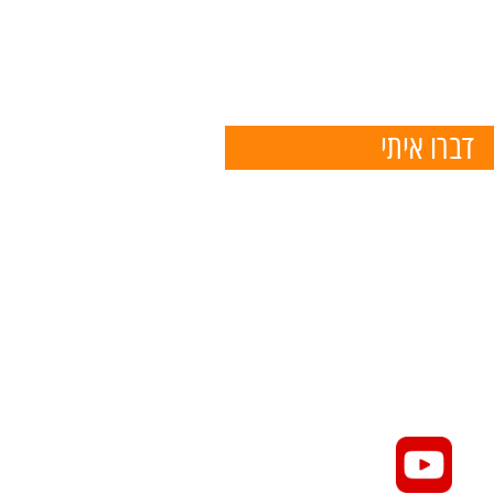
דברו איתי
050
eliko6788@g
לציון