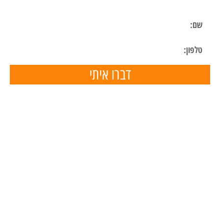
דברו איתי
תפריט ניווט
דף הבית
השכרת ציוד
הכנת מצגות
הפעלות ליום הולדת
הפעלות לימי הולדת בבית
מאמרים