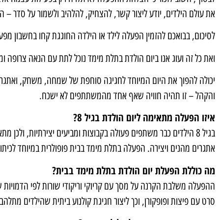
את עולם הילדים, יודע ליצור קשר, להצחיק, להלהיב ולשמור על סדר – הו
לסיכום, בבואכם להזמין הפעלה לילד או הילדה החוגגת קחו בחשבון מפע
ואת כל זה ועוג אנו ביום הולדת בתלת מימד נוכל לתת עם הנאה צרופה ומו
יכולה להפוך את היום המיוחד לחגיגה סוחפת של שמחה, משחק, ואתגרים 
והקהל – זו תהיה חוויה שאף אחד מהמשתתפים לא ישכח.
איזו הפעלה מתאימה ליום הולדת בגיל 8?
בגיל 8 הילדים כבר משתפים פעולה בקבוצות ומביעים יצירתיות, ול
אתגרים מהנים ויצירה. הפעלה בתלת מימד בבית פופולרית במיוחד לכיתות 
מה כוללת הפעלת יום הולדת בתלת מימד בבית?
ההפעלה משלבת הקרנה על מסך עם קריוקי וריקודי שורות לפי הדמויות
סרט עם פיצות ופופקורן, וכך ליצור חגיגת קולנוע ביתית שהילדים מתלהב