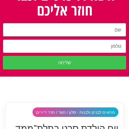
חוזר אליכם
שליחה
מתאים לבנים ולבנות · סלון / חצר / חדר דיירים
יום הולדת סרט בתלת־ממד