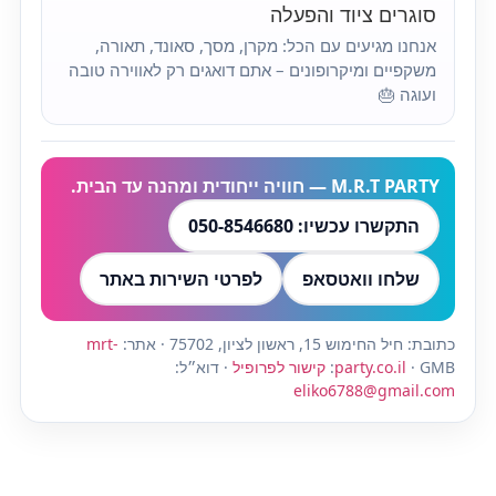
סוגרים ציוד והפעלה
אנחנו מגיעים עם הכל: מקרן, מסך, סאונד, תאורה,
משקפיים ומיקרופונים – אתם דואגים רק לאווירה טובה
ועוגה 🎂
M.R.T PARTY — חוויה ייחודית ומהנה עד הבית.
התקשרו עכשיו: 050-8546680
שלחו וואטסאפ
לפרטי השירות באתר
כתובת: חיל החימוש 15, ראשון לציון, 75702 · אתר:
mrt-
· GMB:
party.co.il
קישור לפרופיל
· דוא״ל:
eliko6788@gmail.com