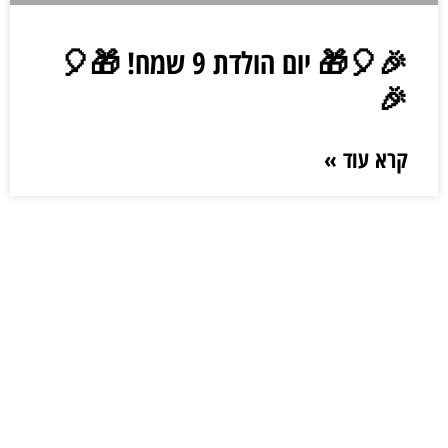
🎉🎈🎁 יום הולדת 9 שמח! 🎁🎈
🎉
קרא עוד »