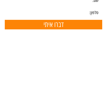
דברו איתי
תפריט ניווט
דף הבית
השכרת ציוד
הכנת מצגות
הפעלות ליום הולדת
הפעלות לימי הולדת בבית
מאמרים
המלצות
טיפים