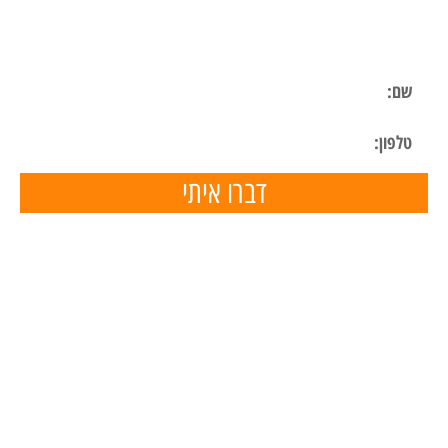
השאר פרטים ונחזור אליך בהקדם
דברו איתי
תפריט ניווט
דף הבית
השכרת ציוד
הכנת מצגות
הפעלות ליום הולדת
הפעלות לימי הולדת בבית