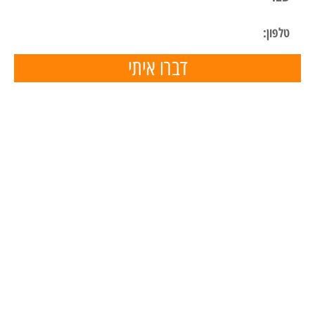
דברו איתי
תפריט ניווט
דף הבית
השכרת ציוד
הכנת מצגות
הפעלות ליום הולדת
הפעלות לימי הולדת בבית
מאמרים
המלצות
טיפים