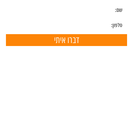
דברו איתי
תפריט ניווט
דף הבית
השכרת ציוד
הכנת מצגות
הפעלות ליום הולדת
הפעלות לימי הולדת בבית
מאמרים
המלצות