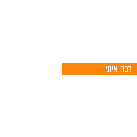
דברו איתי
050
eliko6788@g